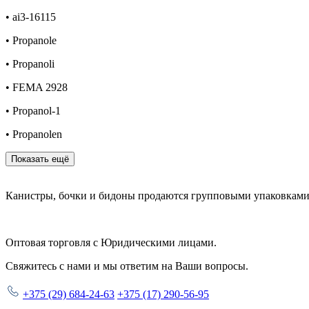
• ai3-16115
• Propanole
• Propanoli
• FEMA 2928
• Propanol-1
• Propanolen
Показать ещё
Канистры, бочки и бидоны продаются
групповыми упаковками
Оптовая торговля с
Юридическими лицами
.
Свяжитесь с нами и мы ответим на Ваши вопросы.
+375 (29) 684-24-63
+375 (17) 290-56-95